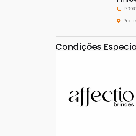
17991
Rua i
Condições Especia