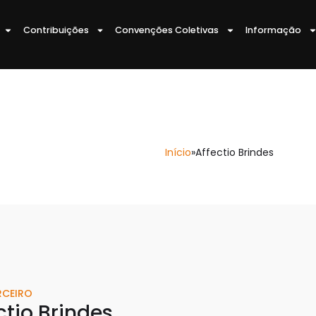
Contribuições
Convenções Coletivas
Informação
Início
»
Affectio Brindes
RCEIRO
ctio Brindes