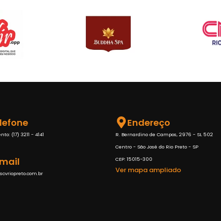
lefone
Endereço
o: (17) 3211 - 4141
R. Bernardino de Campos, 2976 - SL 502
Centro - São José do Rio Preto - SP
mail
CEP: 15015-300
Ver mapa ampliado
cvriopreto.com.br