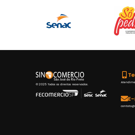
Te
Atendiment
© 2025 Todos os direitos reservados.
E-
contato@s