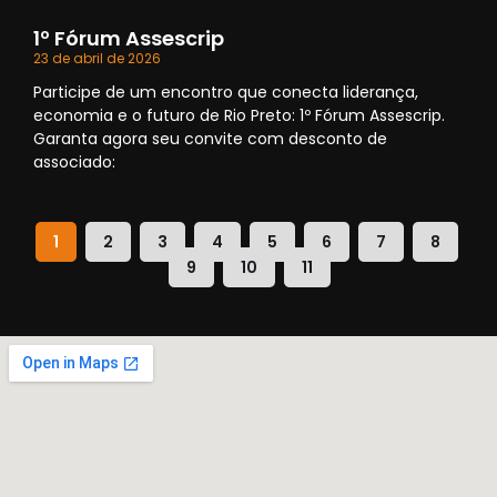
1º Fórum Assescrip
23 de abril de 2026
Participe de um encontro que conecta liderança,
economia e o futuro de Rio Preto: 1º Fórum Assescrip.
Garanta agora seu convite com desconto de
associado:
1
2
3
4
5
6
7
8
9
10
11