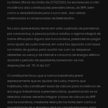
no Diário Oficial da União de 27/12/2022, foi esclarecida a não
incidência das contribuições previdenciárias, do IRPF, bem
como a dedutibilidade para o lucro real, das verbas
indenizadas e comprovadas de teletrabalho.
No caso apresentado, tendo em vista o período de pandemia
por coronavírus, a pessoa jurídica adotou o regime integral de
home office para alguns dos funcionários, pretendendo pagar
uma ajuda de custo mensal, em valor fixo apurado com base
na média de gastos, para auxiliá-los com as despesas
referentes ao serviço de internet e consumo de energia elétrica
durante o período de expediente, baseando-se nas
disposições art. 75-D da CLT.
O contribuinte frisou que a norma trabalhista prevê
expressamente que as ajudas de custo, mesmo que
habituais, não constituem base de cálculo para incidência de
encargos trabalhistas e previdenciários, questionando se os
referidos valores deverão integrar a base de cálculo do IRPF
dos funcionários, mediante retenção na fonte, bem como a
possibilidade de a empresa deduzir o montante pago, para